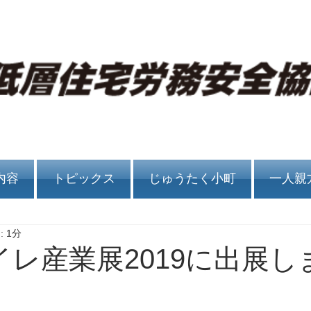
内容
トピックス
じゅうたく小町
一人親
 1分
イレ産業展2019に出展し