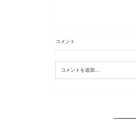
コメント
コメントを追加…
令和８年度 第１回合同安全パ
トロール開催報告
お問合
全国低