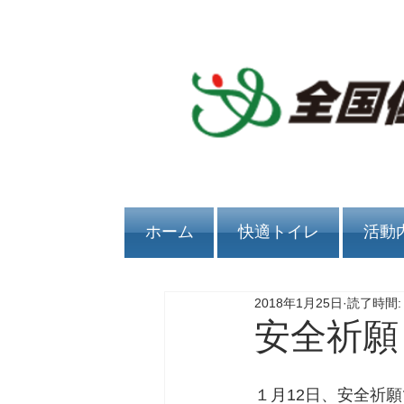
ホーム
快適トイレ
活動
2018年1月25日
読了時間:
安全祈願
１月12日、安全祈