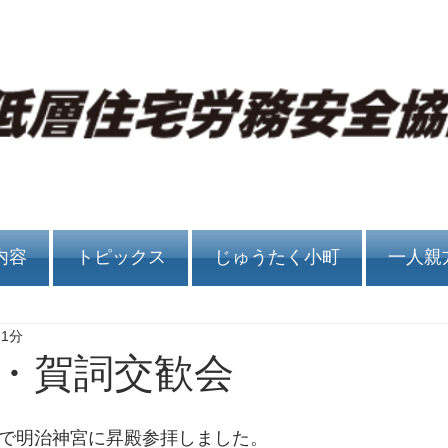
内容
トピックス
じゅうたく小町
一人親
 1分
・賀詞交歓会
願で明治神宮に昇殿参拝しました。